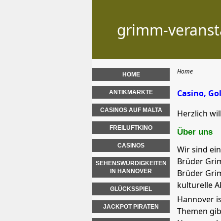
grimm-veranst
Home
HOME
Casino, Go
ANTIKMÄRKTE
CASINOS AUF MALTA
Herzlich w
FREILUFTKINO
Über uns
CASINOS
Wir sind ei
Brüder Grim
SEHENSWÜRDIGKEITEN
IN HANNOVER
Brüder Grim
kulturelle 
GLÜCKSSPIEL
Hannover is
JACKPOT PIRATEN
Themen gibt