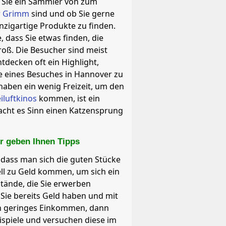
 Sie ein Sammler von zum
r Grimm
sind und ob Sie gerne
zigartige Produkte zu finden.
, dass Sie etwas finden, die
roß. Die Besucher sind meist
decken oft ein Highlight,
e eines Besuches in Hannover zu
haben ein wenig Freizeit, um den
iluftkinos
kommen, ist ein
acht es Sinn einen Katzensprung
r geben Ihnen Tipps
, dass man sich die guten Stücke
ell zu Geld kommen, um sich ein
stände, die Sie erwerben
Sie bereits Geld haben und mit
in geringes Einkommen, dann
eispiele und versuchen diese im