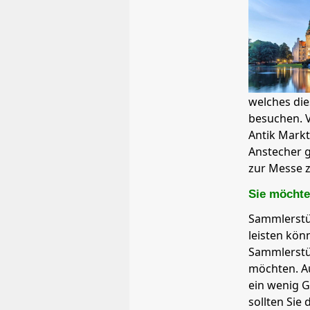
welches die
besuchen. V
Antik Markt
Anstecher g
zur Messe 
Sie möchte
Sammlerstüc
leisten kön
Sammlerstüc
möchten. Au
ein wenig 
sollten Sie