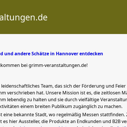
altungen.de
ld und andere Schätze in Hannover entdecken
illkommen bei grimm-veranstaltungen.de!
n leidenschaftliches Team, das sich der Förderung und Feier
m verschrieben hat. Unsere Mission ist es, die zeitlosen 
m lebendig zu halten und sie durch vielfältige Veransta
Aktivitäten einem breiten Publikum zugänglich zu machen.
t eine bekannte Stadt, wo regelmäßig Messen stattfinden. 
 es hier Aussteller, die Produkte an Endkunden und B2B 