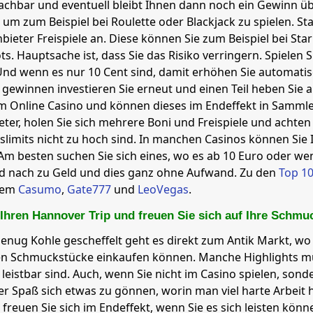
hbar und eventuell bleibt Ihnen dann noch ein Gewinn übri
um zum Beispiel bei Roulette oder Blackjack zu spielen. Sta
bieter Freispiele an. Diese können Sie zum Beispiel bei Sta
ts. Hauptsache ist, dass Sie das Risiko verringern. Spielen 
Und wenn es nur 10 Cent sind, damit erhöhen Sie automati
ie gewinnen investieren Sie erneut und einen Teil heben Sie 
m Online Casino und können dieses im Endeffekt in Sammle
ieter, holen Sie sich mehrere Boni und Freispiele und achten 
limits nicht zu hoch sind. In manchen Casinos können Sie 
Am besten suchen Sie sich eines, wo es ab 10 Euro oder we
nd nach zu Geld und dies ganz ohne Aufwand. Zu den
Top 10
rem
Casumo
,
Gate777
und
LeoVegas
.
 Ihren Hannover Trip und freuen Sie sich auf Ihre Schmu
enug Kohle gescheffelt geht es direkt zum Antik Markt, wo 
en Schmuckstücke einkaufen können. Manche Highlights mu
 leistbar sind. Auch, wenn Sie nicht im Casino spielen, sond
 Spaß sich etwas zu gönnen, worin man viel harte Arbeit h
freuen Sie sich im Endeffekt, wenn Sie es sich leisten könn